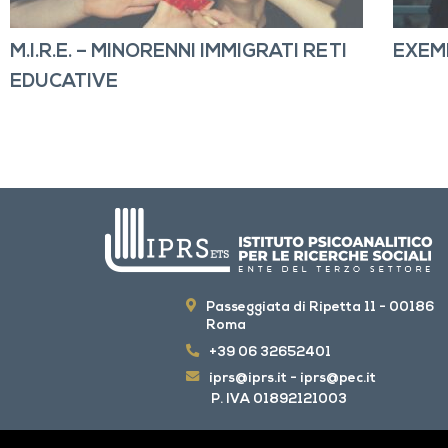
M.I.R.E. – MINORENNI IMMIGRATI RETI
EXEM
EDUCATIVE
Passeggiata di Ripetta 11 - 00186
Roma
+39 06 32652401
iprs@iprs.it
-
iprs@pec.it
P. IVA 01892121003