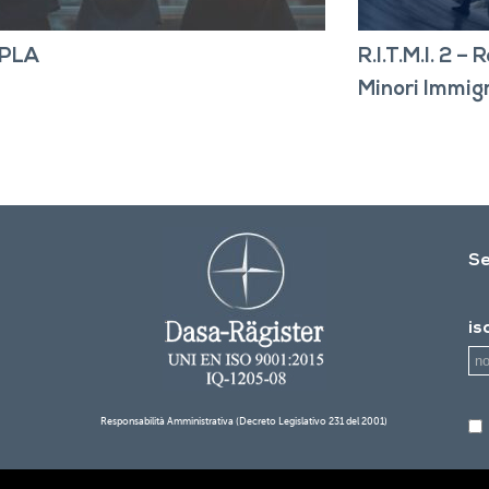
PLA
R.I.T.M.I. 2 –
Minori Immigr
Se
is
Responsabilità Amministrativa (Decreto Legislativo 231 del 2001)