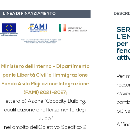
LINEA DI FINANZIAMENTO
DESCRI
SER
L’E
per 
feno
atti
Ministero dell Interno – Dipartimento
per le Libertà Civili e l Immigrazione
Per m
Fondo Asilo Migrazione Integrazione
racco
(FAMI) 2021-2027;
stake
lettera a) Azione “Capacity Building,
partic
qualificazione e rafforzamento degli
più ce
uu.pp.”
Affin
nell’ambito dell’Obiettivo Specifico 2