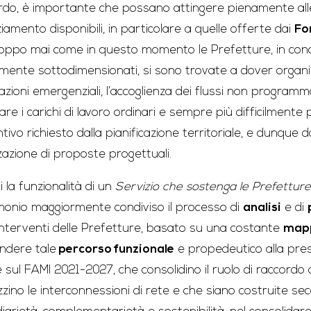
rdo, è importante che possano attingere pienamente all
iamento disponibili, in particolare a quelle offerte dai
Fo
oppo mai come in questo momento le Prefetture, in conc
mente sottodimensionati, si sono trovate a dover organ
uazioni emergenziali, l’accoglienza dei flussi non programm
iare i carichi di lavoro ordinari e sempre più difficilmente
tivo richiesto dalla pianificazione territoriale, e dunque da
zzazione di proposte progettuali.
 la funzionalità di un
Servizio che sostenga le Prefetture
monio maggiormente condiviso il processo di
analisi
e di
 interventi delle Prefetture, basato su una costante
map
endere tale
percorso funzionale
e propedeutico alla pres
e sul FAMI 2021-2027, che consolidino il ruolo di raccordo 
zzino le interconnessioni di rete e che siano costruite se