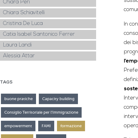
sussi
Chiara Peri
comun
Chiara Schiavitelli
Cristina De Luca
In co
conso
Catia Isabel Santonico Ferrer
dei bi
Laura Landi
prog
Alessia Attar
l’emp
Prefe
defini
TAGS
sost
Inter
buone pratiche
Capacity building
compe
Consiglio Territoriale per l’Immigrazione
interv
operat
empowerment
FAMI
formazione