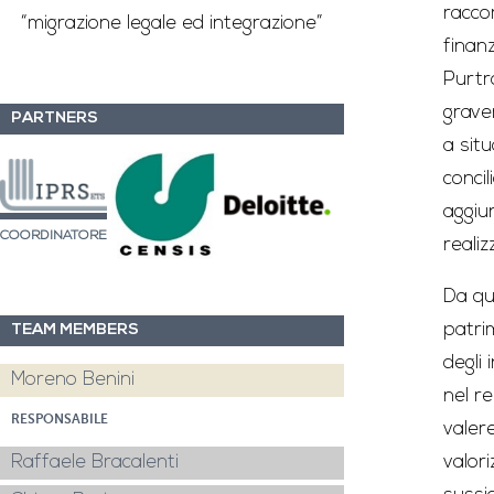
racco
“migrazione legale ed integrazione”
finanz
Purtr
grave
PARTNERS
a sit
concil
aggiun
COORDINATORE
reali
Da qui
patri
TEAM MEMBERS
degli
Moreno Benini
nel r
RESPONSABILE
valer
valori
Raffaele Bracalenti