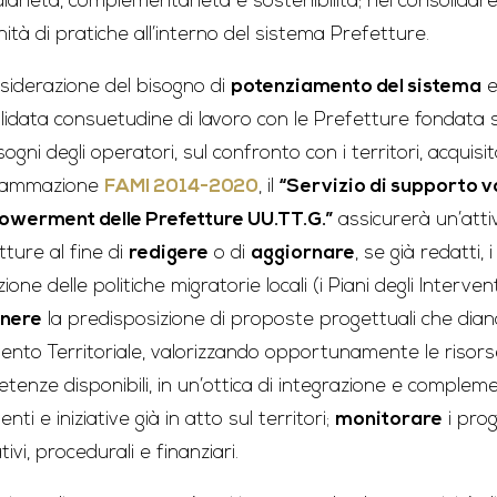
diarietà, complementarietà e sostenibilità; nel consolidare
ità di pratiche all’interno del sistema Prefetture.
nsiderazione del bisogno di
potenziamento del sistema
e
lidata consuetudine di lavoro con le Prefetture fondata su
sogni degli operatori, sul confronto con i territori, acquisi
rammazione
FAMI 2014-2020
, il
“Servizio di supporto v
owerment delle Prefetture UU.TT.G.”
assicurerà un’attiv
tture al fine di
redigere
o di
aggiornare
, se già redatti
zione delle politiche migratorie locali (i Piani degli Interventi
enere
la predisposizione di proposte progettuali che dian
vento Territoriale, valorizzando opportunamente le risor
tenze disponibili, in un’ottica di integrazione e complemen
enti e iniziative già in atto sul territori;
monitorare
i prog
ivi, procedurali e finanziari.