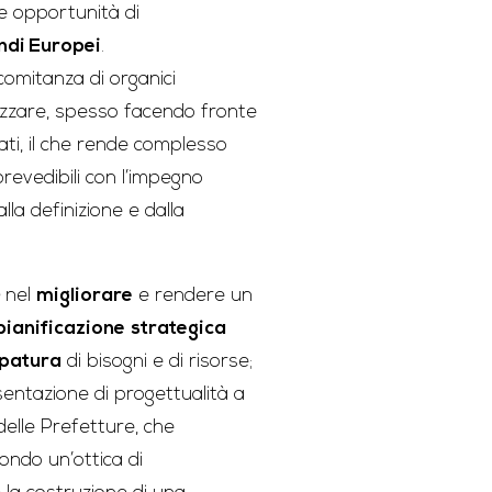
e opportunità di
ndi Europei
.
omitanza di organici
izzare, spesso facendo fronte
ati, il che rende complesso
 prevedibili con l’impegno
lla definizione e dalla
nel
migliorare
e rendere un
pianificazione
strategica
patura
di bisogni e di risorse;
entazione di progettualità a
delle Prefetture, che
condo un’ottica di