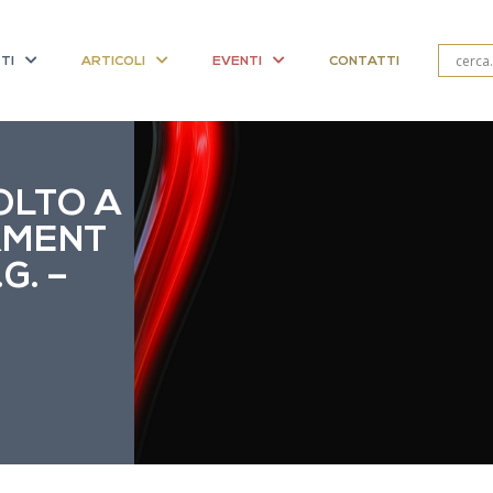
TI
ARTICOLI
EVENTI
CONTATTI
OLTO A
RMENT
G. –