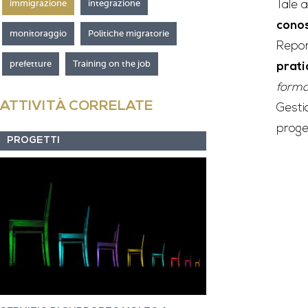
immigrazione
integrazione
Tale 
conos
monitoraggio
Politiche migratorie
Report
prefetture
Training on the job
prati
forma
ATTIVITÀ CORRELATE
Gesti
proget
PROGETTI