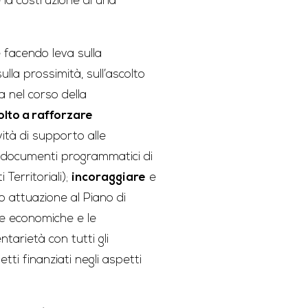
 la costruzione di una
 facendo leva sulla
lla prossimità, sull’ascolto
ta nel corso della
olto a rafforzare
ità di supporto alle
, i documenti programmatici di
 Territoriali);
incoraggiare
e
o attuazione al Piano di
se economiche e le
tarietà con tutti gli
etti finanziati negli aspetti