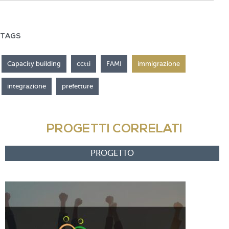
TAGS
Capacity building
cctti
FAMI
immigrazione
integrazione
prefetture
PROGETTI CORRELATI