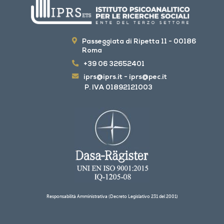
Passeggiata di Ripetta 11 - 00186
Roma
+39 06 32652401
iprs@iprs.it
-
iprs@pec.it
P. IVA 01892121003
Responsabilità Amministrativa (Decreto Legislativo 231 del 2001)