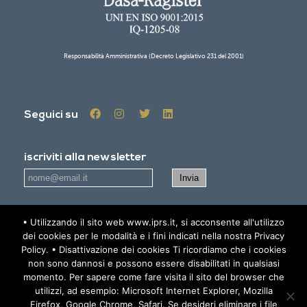
Responsabilità Amministrativa (Decreto Legislativo 231 del 2001)
Seguici su
iscriviti alla newsletter
• Utilizzando il sito web www.iprs.it, si acconsente all'utilizzo
Accetto
l'informativa sulla privacy - Privacy policy
dei cookies per le modalità e i fini indicati nella nostra Privacy
Policy. • Disattivazione dei cookies Ti ricordiamo che i cookies
AREA RISERVATA
non sono dannosi e possono essere disabilitati in qualsiasi
momento. Per sapere come fare visita il sito del browser che
utilizzi, ad esempio: Microsoft Internet Explorer, Mozilla
Firefox, Google Chrome, Safari. Se desideri eliminare i file