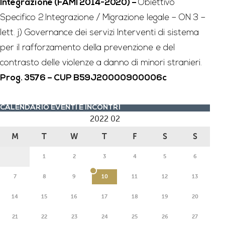
Integrazione (FAMI 2014-2020)
–
Obiettivo
Specifico 2.Integrazione / Migrazione legale – ON 3 –
lett. j) Governance dei servizi Interventi di sistema
per il rafforzamento della prevenzione e del
contrasto delle violenze a danno di minori stranieri.
Prog. 3576 – CUP B59J20000900006c
CALENDARIO EVENTI E INCONTRI
2022 02
M
T
W
T
F
S
S
1
2
3
4
5
6
7
8
9
10
11
12
13
14
15
16
17
18
19
20
21
22
23
24
25
26
27