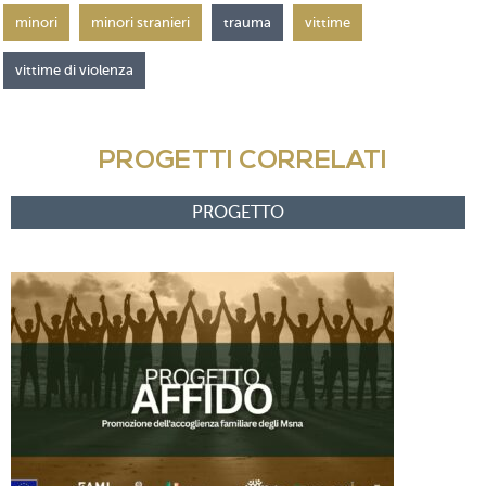
minori
minori stranieri
trauma
vittime
vittime di violenza
PROGETTI CORRELATI