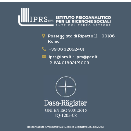
Passeggiata di Ripetta 11 - 00186
Roma
+39 06 32652401
iprs@iprs.it
-
iprs@pec.it
P. IVA 01892121003
Responsabilità Amministrativa (Decreto Legislativo 231 del 2001)