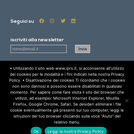
Seguici su
iscriviti alla newsletter
• Utilizzando il sito web www.iprs.it, si acconsente all'utilizzo
Accetto
l'informativa sulla privacy - Privacy policy
dei cookies per le modalità e i fini indicati nella nostra Privacy
Policy. • Disattivazione dei cookies Ti ricordiamo che i cookies
non sono dannosi e possono essere disabilitati in qualsiasi
AREA RISERVATA
momento. Per sapere come fare visita il sito del browser che
utilizzi, ad esempio: Microsoft Internet Explorer, Mozilla
Firefox, Google Chrome, Safari. Se desideri eliminare i file
© 2019 IPRS - All Rights Reserved -
Informativa sulla Privacy -
cookie eventualmente già presenti sul tuo computer, leggi le
istruzioni del tuo browser cliccando sulla voce “Aiuto” del
Privacy Policy
relativo menu.
Ok
Leggi la nostra Privacy Policy
Sito creato e sviluppato da
BuZz Communications