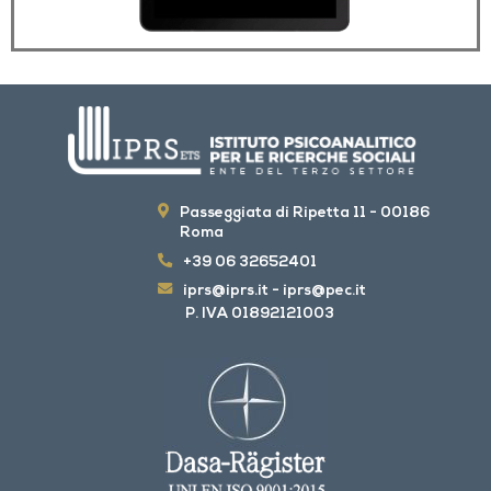
Passeggiata di Ripetta 11 - 00186
Roma
+39 06 32652401
iprs@iprs.it
-
iprs@pec.it
P. IVA 01892121003