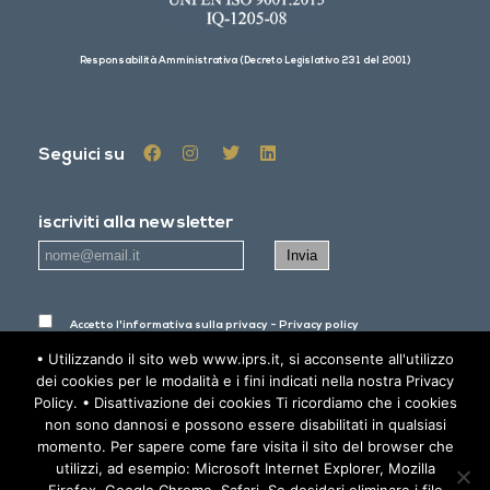
Responsabilità Amministrativa (Decreto Legislativo 231 del 2001)
Seguici su
iscriviti alla newsletter
Accetto
l'informativa sulla privacy - Privacy policy
• Utilizzando il sito web www.iprs.it, si acconsente all'utilizzo
dei cookies per le modalità e i fini indicati nella nostra Privacy
AREA RISERVATA
Policy. • Disattivazione dei cookies Ti ricordiamo che i cookies
non sono dannosi e possono essere disabilitati in qualsiasi
momento. Per sapere come fare visita il sito del browser che
utilizzi, ad esempio: Microsoft Internet Explorer, Mozilla
© 2019 IPRS - All Rights Reserved -
Informativa sulla