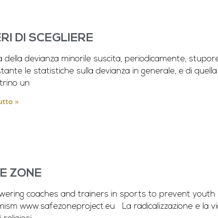
ERI DI SCEGLIERE
a della devianza minorile suscita, periodicamente, stupo
ante le statistiche sulla devianza in generale, e di quella 
trino un
utto »
E ZONE
ering coaches and trainers in sports to prevent youth ra
mism www.safezoneproject.eu La radicalizzazione e la vi