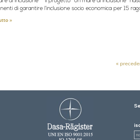
re di Inclusione” Il progetto “Un mare di Inclusione” nasc
enti di garantire l’inclusione socio economica per 15 raga
utto »
« precede
Se
is