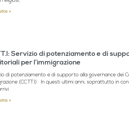
 religiosi,
utto »
T.I: Servizio di potenziamento e di suppo
itoriali per l’immigrazione
io di potenziamento e di supporto alla governance dei Cons
grazione (CC.TT.I) In questi ultimi anni, soprattutto in 
rrivi
utto »