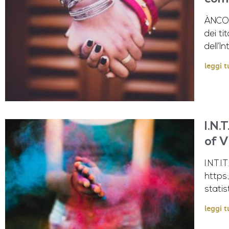
ÀNCOR
dei ti
dell’I
leggi t
I.N.
of V
I.N.T
https:
statist
leggi t