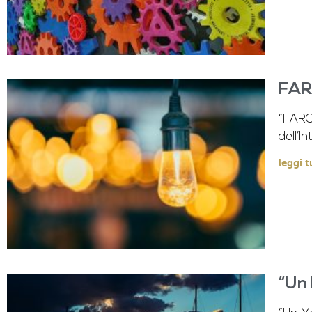
FARO
“FARO
dell’I
leggi t
“Un 