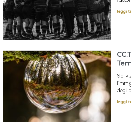
fattori
leggi t
CC.T
Terr
Serviz
l’immi
degli a
leggi t