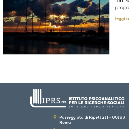
“Un Ma
propon
leggi t
Passeggiata di Ripetta 11 - 00186
Roma