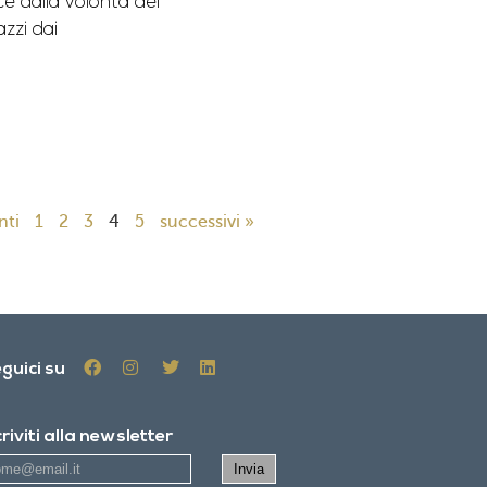
e dalla volontà dei
zzi dai
nti
1
2
3
4
5
successivi »
guici su
criviti alla newsletter