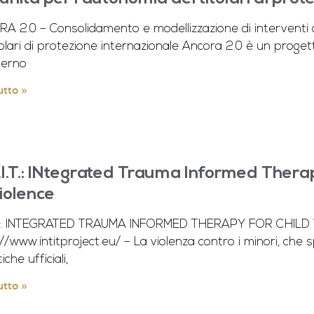
A 2.0 – Consolidamento e modellizzazione di interventi 
tolari di protezione internazionale Ancora 2.0 è un proge
nterno
utto »
T.I.T.: INtegrated Trauma Informed Thera
iolence
.I.T.: INTEGRATED TRAUMA INFORMED THERAPY FOR CHILD
//www.intitproject.eu/ – La violenza contro i minori, ch
iche ufficiali,
utto »