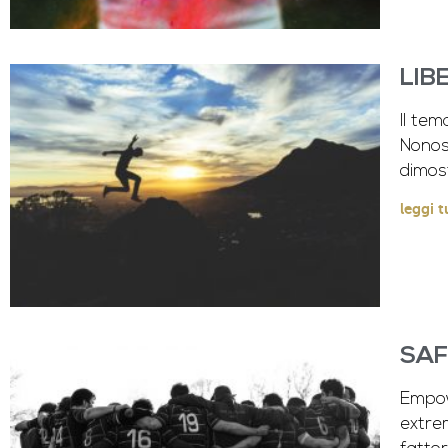
LIB
Il tem
Nonost
dimos
leggi t
SAF
Empow
extre