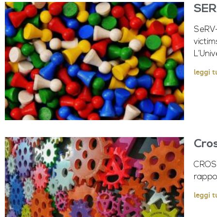
SERV
SeRV- 
victim
L’Univ
leggi t
Cros
CROSS 
rappor
leggi t