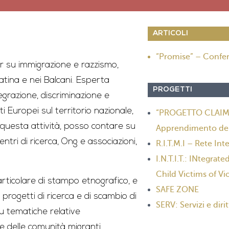
ARTICOLI
“Promise” – Confer
r su immigrazione e razzismo,
tina e nei Balcani. Esperta
PROGETTI
tegrazione, discriminazione e
 Europei sul territorio nazionale,
“PROGETTO CLAIM” 
 questa attività, posso contare su
Apprendimento dell
ntri di ricerca, Ong e associazioni,
R.I.T.M.I – Rete In
I.N.T.I.T.: INtegra
Child Victims of Vi
particolare di stampo etnografico, e
SAFE ZONE
progetti di ricerca e di scambio di
SERV: Servizi e dirit
u tematiche relative
he delle comunità migranti,