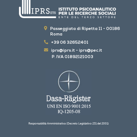
Passeggiata di Ripetta 11 - 00186
Roma
+39 06 32652401
iprs@iprs.it
-
iprs@pec.it
P. IVA 01892121003
Responsabilità Amministrativa (Decreto Legislativo 231 del 2001)