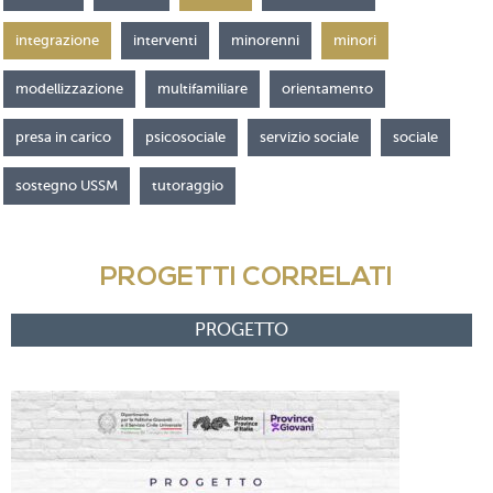
integrazione
interventi
minorenni
minori
modellizzazione
multifamiliare
orientamento
presa in carico
psicosociale
servizio sociale
sociale
sostegno USSM
tutoraggio
PROGETTI CORRELATI