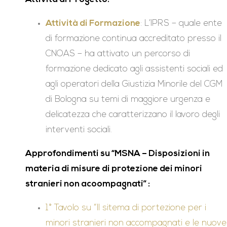
Attività di Formazione
: L’IPRS – quale ente
di formazione continua accreditato presso il
CNOAS – ha attivato un percorso di
formazione dedicato agli assistenti sociali ed
agli operatori della Giustizia Minorile del CGM
di Bologna su temi di maggiore urgenza e
delicatezza che caratterizzano il lavoro degli
interventi sociali.
Approfondimenti su “MSNA – Disposizioni in
materia di misure di protezione dei minori
stranieri non acoompagnati” :
1° Tavolo su “Il sitema di portezione per i
minori stranieri non accompagnati e le nuove