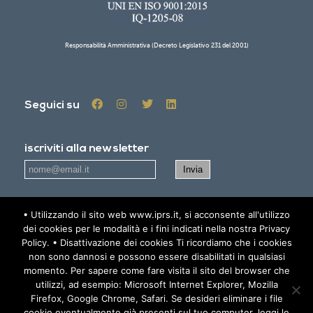
Responsabilità Amministrativa (Decreto Legislativo 231 del 2001)
Seguici su
iscriviti alla newsletter
• Utilizzando il sito web www.iprs.it, si acconsente all'utilizzo
Accetto
l'informativa sulla privacy - Privacy policy
dei cookies per le modalità e i fini indicati nella nostra Privacy
Policy. • Disattivazione dei cookies Ti ricordiamo che i cookies
non sono dannosi e possono essere disabilitati in qualsiasi
AREA RISERVATA
momento. Per sapere come fare visita il sito del browser che
utilizzi, ad esempio: Microsoft Internet Explorer, Mozilla
Firefox, Google Chrome, Safari. Se desideri eliminare i file
© 2019 IPRS - All Rights Reserved -
Informativa sulla Privacy -
cookie eventualmente già presenti sul tuo computer, leggi le