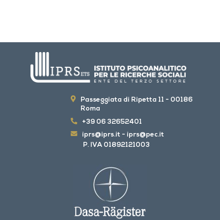
Passeggiata di Ripetta 11 - 00186
Roma
+39 06 32652401
iprs@iprs.it
-
iprs@pec.it
P. IVA 01892121003