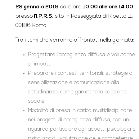
29 gennaio 2018
dalle ore
10.00 alle ore 14.00
presso
l’I.P.R.S.
sito in Passeggiata di Ripetta 11,
00186 Roma.
Tra i temi che verranno affrontati nella giornata:
Progettare l’accoglienza diffusa e valutarne
gli impatti.
Preparare i contesti territoriali: strategie di
sensibilizzazione e comunicazione alla
cittadinanza, come garantire la coesione
sociale.
Modalità di presa in carico multidisciplinare
nei progetti di accoglienza diffusa, con un
riguardo particolare agli aspetti psicologici e
psico-sociali: valutazione delle competenze