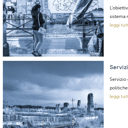
L’obiett
sistema n
leggi tut
Servizi
Servizio 
politiche
leggi tut