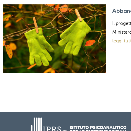
Abbando
Il proget
Minister
leggi tut