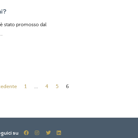
ni?
” è stato promosso dal
o…
cedente
1
…
4
5
6
guici su