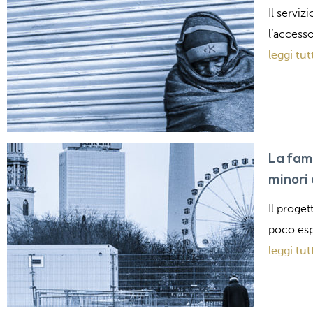
Il serviz
l’accesso
leggi tut
La fami
minori 
Il proget
poco esp
leggi tut