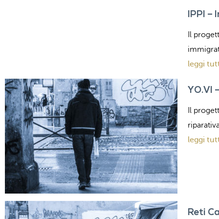
IPPI – 
Il proget
immigrat
leggi tut
YO.VI 
Il proget
riparativ
leggi tut
Reti Ca