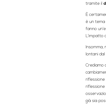
tramite il
d
È certament
è un tema s
fanno un’es
L’impatto d
Insomma, r
lontani dal
Crediamo c
cambiament
riflessione
riflessione
osservazio
già sia pos