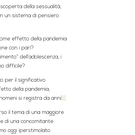
a scoperta della sessualità,
 in un sistema di pensiero
 come effetto della pandemia
one con i pari?
mento” dell’adolescenza, i
 difficile?
 per il significativo
ffetto della pandemia,
nomeni si registra da anni
[1]
.
parso il tema di una maggiore
i e di una concomitante
smo oggi iperstimolato