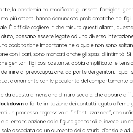
parte, la pandemia ha modificato gli assetti famigliari: geni
 ma più attenti hanno denunciato problematiche nei figli 
le. È difficile cogliere in che misura questi allarmi, que
i aiuto, possano essere legate ad una diversa interazione 
 una coabitazione importante nella quale non sono soltant
ione con i pari, sono mancati anche gli spazi di intimità. Si
one genitori-figli così costante, abbia amplificato le tensi
efinire di preoccupazione, da parte dei genitori, i quali
 quotidianamente con le peculiarità del comportamento a
 da questa dimensione di ritiro sociale, che appare diff
lockdown
o forte limitazione dei contatti legato all’emer
enti un processo regressivo di “infantilizzazione”, con un’i
 di emancipazione dalle figure genitoriali e, invece, un r
non solo associata ad un aumento dei disturbi d’ansia e a