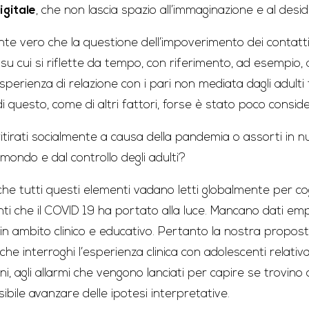
igitale
, che non lascia spazio all’immaginazione e al desid
e vero che la questione dell’impoverimento dei contatti s
u cui si riflette da tempo, con riferimento, ad esempio, 
perienza di relazione con i pari non mediata dagli adulti 
i questo, come di altri fattori, forse è stato poco consid
itirati socialmente a causa della pandemia o assorti in n
 mondo e dal controllo degli adulti?
he tutti questi elementi vadano letti globalmente per cogl
i che il COVID 19 ha portato alla luce. Mancano dati emp
 in ambito clinico e educativo. Pertanto la nostra propost
 che interroghi l’esperienza clinica con adolescenti relati
ni, agli allarmi che vengono lanciati per capire se trovi
sibile avanzare delle ipotesi interpretative.