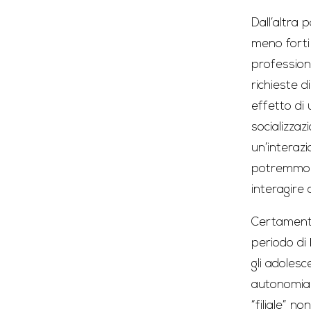
Dall’altra 
meno forti
professiona
richieste d
effetto di
socializzaz
un’interazi
potremmo d
interagire
Certamente
periodo di
gli adolesc
autonomia e
“filiale” 