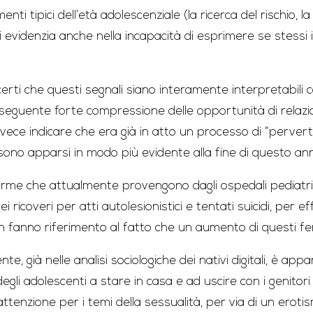
ti tipici dell’età adolescenziale (la ricerca del rischio, l
si evidenzia anche nella incapacità di esprimere se stessi
erti che questi segnali siano interamente interpretabili
nseguente forte compressione delle opportunità di relazi
vece indicare che era già in atto un processo di “perverti
 sono apparsi in modo più evidente alla fine di questo anno
llarme che attualmente provengono dagli ospedali pediatrici
 ricoveri per atti autolesionistici e tentati suicidi, per e
 fanno riferimento al fatto che un aumento di questi fe
e, già nelle analisi sociologiche dei nativi digitali, è ap
gli adolescenti a stare in casa e ad uscire con i genitor
attenzione per i temi della sessualità, per via di un eroti