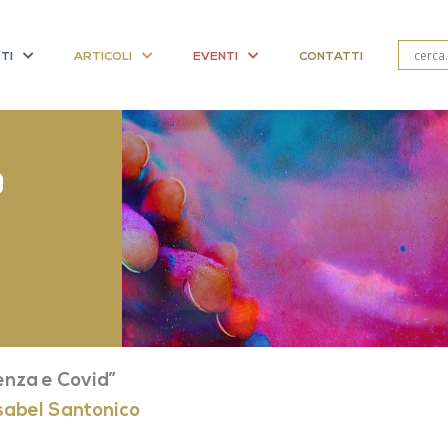
TI
ARTICOLI
EVENTI
CONTATTI
9
enza e Covid”
Isabel Santonico