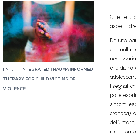
Gli effetti 
aspetti che
Da una par
che nulla h
necessaria
e le dichia
I.N.T.I.T.: INTEGRATED TRAUMA INFORMED
adolescenti
THERAPY FOR CHILD VICTIMS OF
I segnali 
VIOLENCE
pare espri
sintomi espr
cronaca), o
dell’umore,
molto ampi