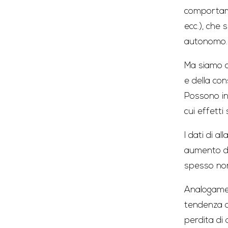
comportamen
ecc.), che 
autonomo.
Ma siamo c
e della co
Possono in
cui effetti
I dati di a
aumento dei
spesso non
Analogament
tendenza de
perdita di 