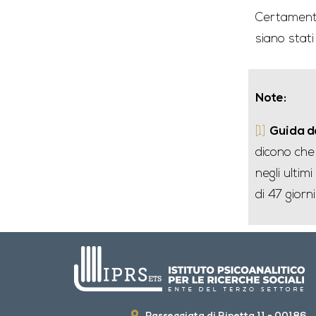
Certamente
siano stati
Note:
[1]
Guida de
dicono che 
negli ultim
di 47 giorni