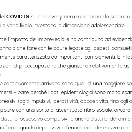
del
COVID 19
sulle nuove generazioni aprono lo scenario a 
 a vario livello investono la dimensione adolescenziale.
te l’impatto dell’imprevedibile ha contribuito ad evidenz
anno a che fare con le paure legate agli aspetti consueti 
mente caratterizzata da importanti cambiamenti. E infatt
razioni di preoccupazione che giungono relativamente agli
.
che continuamente arrivano sono quelli di una maggiore so
mersi – pare perché i dati epidemiologici sono molto sca
essivi (agiti impulsivi, iperattività, oppositività, fino agli ag
ppure con una sorta di accentuato ritiro sociale; ancora 
 disturbi ossessivo compulsivi, o anche disturbi dell’alime
o fino a quadri depressivi e fenomeni di derealizzazione.