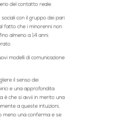
erio del contatto reale.
ociali con il gruppo dei pari
al fatto che i minorenni non
fino almeno a 14 anni.
erato.
uovi modelli di comunicazione
iere il senso dei
irici e una approfondita
a è che si avvii in merito una
vamente a queste intuizioni,
no o meno una conferma e se