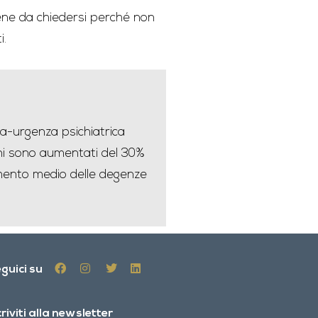
iene da chiedersi perché non
i.
-urgenza psichiatrica
anni sono aumentati del 30%
cremento medio delle degenze
guici su
criviti alla newsletter