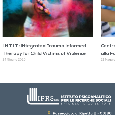
I.N.T.I.T.: INtegrated Trauma Informed
Centr
Therapy for Child Victims of Violence
alla F
24 Giugno 2020
21 Maggi
Passeggiata di Ripetta 11 - 00186