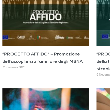
“PROGETTO AFFIDO” – Promozione
“PROG
dell’accoglienza familiare degli MSNA
della 
31 Gennaio 2025
stran
6 Novemb