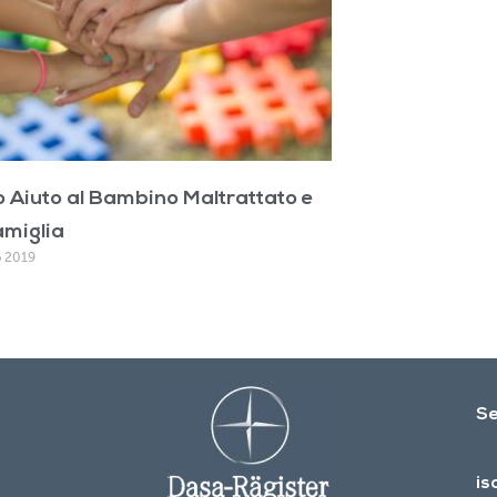
o Aiuto al Bambino Maltrattato e
amiglia
o 2019
Se
is