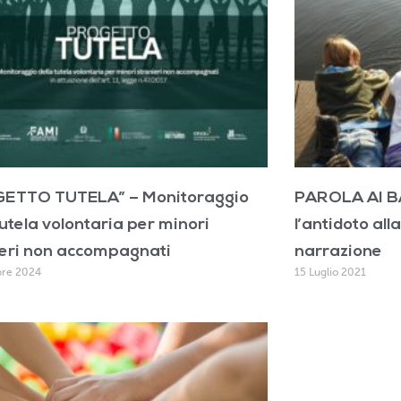
ETTO TUTELA” – Monitoraggio
PAROLA AI BA
tutela volontaria per minori
l’antidoto all
ieri non accompagnati
narrazione
re 2024
15 Luglio 2021