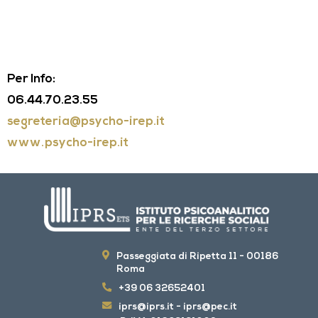
Per Info:
06.44.70.23.55
segreteria@psycho-irep.it
www.psycho-irep.it
Passeggiata di Ripetta 11 - 00186
Roma
+39 06 32652401
iprs@iprs.it
-
iprs@pec.it