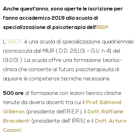
Anche quest’anno, sono aperte le iscrizione per
l’anno accademico 2019 alla scuola di
specializzazione di psicoterapia dell’
IREP
L’
I.R.E.P
. è una scuola di specializzazione quadriennale
riconosciuta dal MIUR ( D.D. 29.1.01 – G.U. n 41 del
19.2.01 ). La scuola offre una formazione teorico-
clinica che consente al futuro psicoterapeuta di
aquisire le competenze tecniche necessarie.
500 ore
di formazione con lezioni teorico cliniche
tenute da diversi docenti tra cui il
Prof. Edmond
Gillieron
(presidente dell’I.R.E.P.), il
Dott. Raffaele
Bracalenti
(presidente dell’ IPRS) e il
Dott. Arturo
Casoni: