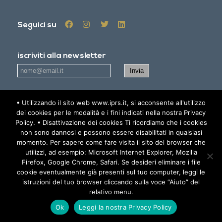
Seguici su
iscriviti alla newsletter
• Utilizzando il sito web www.iprs.it, si acconsente all'utilizzo
Accetto
l'informativa sulla privacy - Privacy policy
dei cookies per le modalità e i fini indicati nella nostra Privacy
Policy. • Disattivazione dei cookies Ti ricordiamo che i cookies
AREA RISERVATA
non sono dannosi e possono essere disabilitati in qualsiasi
momento. Per sapere come fare visita il sito del browser che
utilizzi, ad esempio: Microsoft Internet Explorer, Mozilla
Firefox, Google Chrome, Safari. Se desideri eliminare i file
© 2019 IPRS - All Rights Reserved -
Informativa sulla Privacy -
cookie eventualmente già presenti sul tuo computer, leggi le
istruzioni del tuo browser cliccando sulla voce “Aiuto” del
Privacy Policy
relativo menu.
Ok
Leggi la nostra Privacy Policy
Sito creato e sviluppato da
BuZz Communications