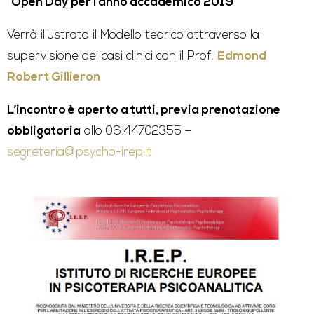
l’
Open Day per l’anno accademico 2019
Verrà illustrato il Mo
dello teorico attraverso la
supervisione
dei casi clinici con il Prof.
Edmond
Robert Gillieron
L’incontro è aperto a tutti, previa prenotazione
obbligatoria
allo 06.44702355 –
segreteria@psycho-irep.it