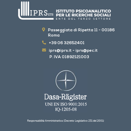
Passeggiata di Ripetta 11 - 00186
Roma
+39 06 32652401
iprs@iprs.it
-
iprs@pec.it
P. IVA 01892121003
Responsabilità Amministrativa (Decreto Legislativo 231 del 2001)