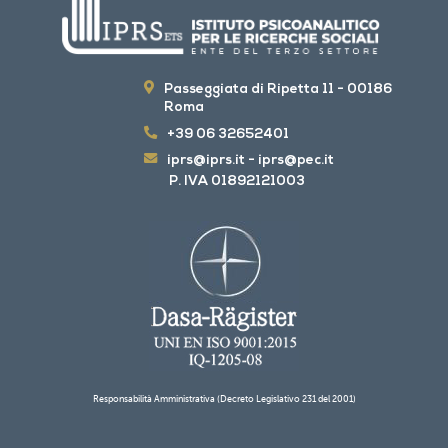
Passeggiata di Ripetta 11 - 00186
Roma
+39 06 32652401
iprs@iprs.it
-
iprs@pec.it
P. IVA 01892121003
Responsabilità Amministrativa (Decreto Legislativo 231 del 2001)