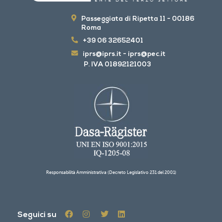
Passeggiata di Ripetta 11 - 00186
Roma
+39 06 32652401
iprs@iprs.it
-
iprs@pec.it
P. IVA 01892121003
Responsabilità Amministrativa (Decreto Legislativo 231 del 2001)
Seguici su