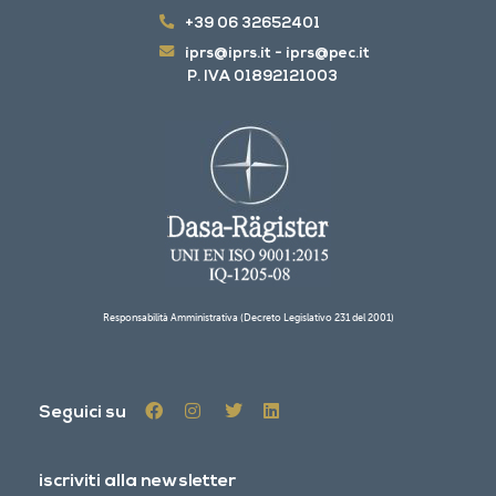
+39 06 32652401
iprs@iprs.it
-
iprs@pec.it
P. IVA 01892121003
Responsabilità Amministrativa (Decreto Legislativo 231 del 2001)
Seguici su
iscriviti alla newsletter