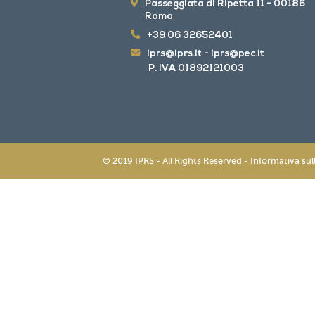
Passeggiata di Ripetta 11 - 00186
Roma
+39 06 32652401
iprs@iprs.it
-
iprs@pec.it
P. IVA 01892121003
© 2019 IPRS - All Rights Reserved -
Informativa sul