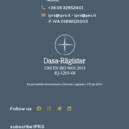
Roma
+39 06 32652401
iprs@iprs.it
-
iprs@pec.it
P. IVA 01892121003
Responsabilità Amministrativa (Decreto Legislativo 231 del 2001)
Follow us
subscribe IPRS