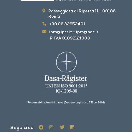
Passeggiata di Ripetta 11 - 00186
Roma
+39 06 32652401
iprs@iprs.it
-
iprs@pec.it
P. IVA 01892121003
Responsabilità Amministrativa (Decreto Legislativo 231 del 2001)
Seguici su