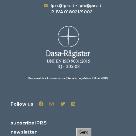
iprs@iprs.it
-
iprs@pec.it
P. IVA 01892121003
Responsabilità Amministrativa (Decreto Legislativo 231 del 2001)
Follow us
subscribe IPRS
newsletter